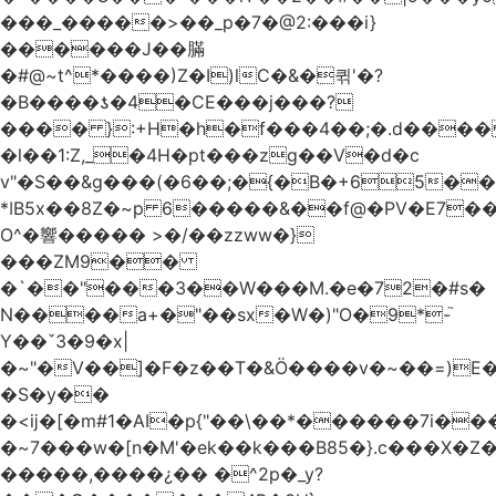
���_�����>��_p�7�@2:���i}
������J��䐽
�#@~t^*����)Z�I)lC�&�퀶'�?
�B����ƾ�4�CE���j���?
���� }:+H�h�f���4��;�.d���
�l��1:Z,_�4H�pt���zg��V�d�c
v"�S��&g���(�6��;�{�B�+65�
*ǀB5x��8Z�~p 6�����&��f@�PV�E7�
O^�響����� >�/��zzww�}
���ZM9��
�`��"���3��W���M.�e�72�#s�
N����a+�"��sx�W�)"O�9*-֘
Y��ˇ3�9�x|
�~"�V��]�F�z��T�&Ö����v�~��=)E�
�S�y��
�<ĳ�[�m#1�AI�p{"��\��*������7i�
�~7���w�[n�M'�ek��k���B85�}.c
�����,����¿�� �^2p�_y?