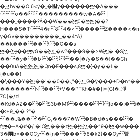
�hy��O'6<ÿ�_�޼y�������A���
 o�����������tv�A�|
���_����?Â��W���0���?
H���S�T4�r8 4�<����Z����<�
y�Gv���������_��4^A}
��k�����\�G��s
�{��yG��_�w?���9��>W� �S
���y��b �"��|�/y�Տ��!��Ch
��0uA��Qn�E���s,8�}�ȼ��ؚĿ�"
{�u��}
�\���Y���'��0��܆"�_G�ÿ���+D�n*����Gr�:�h���yQ�f!
������N��+V��PTKh�#�[i=(G!�_凈
7C[�/z!
�Kd�AZ���S3b�M1����]o��:�i�
�:+9_�� ?"�
��J&��'�G,���7�W�B�d�s����
f�~A�#�/ �IO���z���^9�
I�w���
޹�3b=��OCy�{n����\8�k2}��Oy䊠