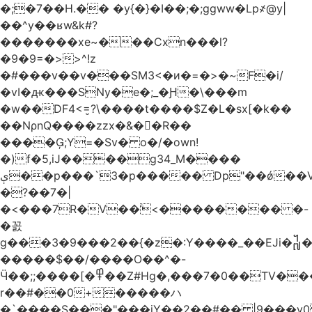
�;�7��H.�� �y{�}�I��;�;ggww�Lp҂@y|
��^y��ʁw&k#?
�������xe~���Cxn���l?
�9�9=�>>^!z
�#���v��v���SM3<�и�=�>�~F�i/
�vI�ԫ���SNy�e�;_�Ԩ�\���m
�w��DF4<=̮?\����t����$Z�L�sx[�k��
��NρnQ����zzx�&��ٍR��
����;Y=�Sv� o�/�own!
�)f�5,iJ����g34_M����
ې��p���`3�p����� Dp"��ǿ��V�1����b�EΝ���A�lq@��
�?��7�|
�<���7R�V��ۧ<�������� �-
�꼸
g���3�9���2��{�z�:Y����_��EJi�᧷��
�����$��/����O��^�-
Ӵ��;;����[�߾��Z#Hg�,���7�0��TV���M4+߃��������x!Z6
r��#��0+�����ハ
�`����S���"���iY��2��#�� |9���y0