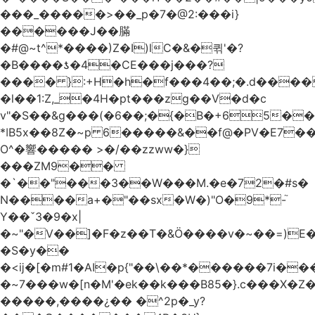
���_�����>��_p�7�@2:���i}
������J��䐽
�#@~t^*����)Z�I)lC�&�퀶'�?
�B����ƾ�4�CE���j���?
���� }:+H�h�f���4��;�.d���
�l��1:Z,_�4H�pt���zg��V�d�c
v"�S��&g���(�6��;�{�B�+65�
*ǀB5x��8Z�~p 6�����&��f@�PV�E7�
O^�響����� >�/��zzww�}
���ZM9��
�`��"���3��W���M.�e�72�#s�
N����a+�"��sx�W�)"O�9*-֘
Y��ˇ3�9�x|
�~"�V��]�F�z��T�&Ö����v�~��=)E�
�S�y��
�<ĳ�[�m#1�AI�p{"��\��*������7i�
�~7���w�[n�M'�ek��k���B85�}.c
�����,����¿�� �^2p�_y?